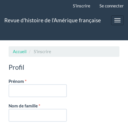
Navigation
S'inscrire
Se connecter
principale
Contenu
Revue d'histoire de l'Amérique française
principal
Toggl
Barre
navig
latérale
Accueil
S'inscrire
Profil
Obligatoire
Prénom
*
Obligatoire
Nom de famille
*