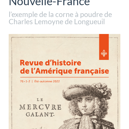
Nouvelle-France
l’exemple de la corne à poudre de
Charles Lemoyne de Longueuil
Barre
latérale
de
l'article