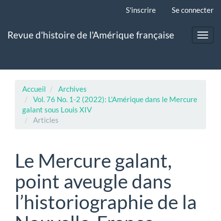
Navigation
S'inscrire
Se connecter
principale
Contenu
Revue d'histoire de l'Amérique française
principal
Toggl
Barre
navig
latérale
Accueil
Archives
Vol. 76 No. 1-2 (2022): L'Amérique dans le Mercure
galant sous Louis XIV
Articles
Le Mercure galant,
point aveugle dans
l’historiographie de la