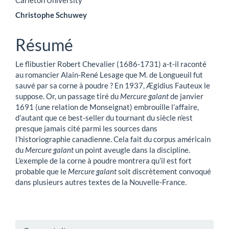
Carleton University
principal
Christophe Schuwey
de
Résumé
l'article
Le flibustier Robert Chevalier (1686-1731) a-t-il raconté
au romancier Alain-René Lesage que M. de Longueuil fut
sauvé par sa corne à poudre ? En 1937, Ægidius Fauteux le
suppose. Or, un passage tiré du
Mercure galant
de janvier
1691 (une relation de Monseignat) embrouille l’affaire,
d’autant que ce best-seller du tournant du siècle n’est
presque jamais cité parmi les sources dans
l’historiographie canadienne. Cela fait du corpus américain
du
Mercure galant
un point aveugle dans la discipline.
L’exemple de la corne à poudre montrera qu’il est fort
probable que le
Mercure galant
soit discrètement convoqué
dans plusieurs autres textes de la Nouvelle-France.
Renseignements